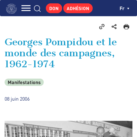
Aller
Panneau de gestion des cookies
Ch
Fr
DON
ADHÉSION
au
Navigation
contenu
L'INSTITUT
principal
principale
GEORGES POMPIDOU
Georges Pompidou et le
CENTRE DE RECHERCHES
monde des campagnes,
PUBLICATIONS
1962-1974
ACTUALITÉS
ENSEIGNEMENT
Manifestations
08 juin 2006