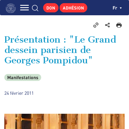
Aller
Panneau de gestion des cookies
Ch
Fr
DON
ADHÉSION
au
Navigation
contenu
L'INSTITUT
principal
principale
GEORGES POMPIDOU
Présentation : "Le Grand
CENTRE DE RECHERCHES
dessein parisien de
PUBLICATIONS
Georges Pompidou"
ACTUALITÉS
ENSEIGNEMENT
Manifestations
24 février 2011