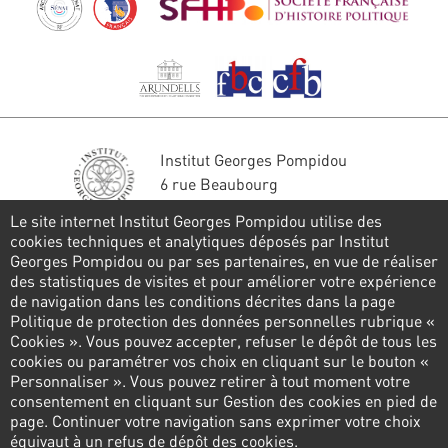
Institut Georges Pompidou
6 rue Beaubourg
75004 Paris
Le site internet Institut Georges Pompidou utilise des
Tél. : 01 44 78 41 22
cookies techniques et analytiques déposés par Institut
Georges Pompidou ou par ses partenaires, en vue de réaliser
Stay in touch
des statistiques de visites et pour améliorer votre expérience
de navigation dans les conditions décrites dans la page
CONTACT FORM
Politique de protection des données personnelles rubrique «
Cookies ». Vous pouvez accepter, refuser le dépôt de tous les
Follow us
cookies ou paramétrer vos choix en cliquant sur le bouton «
Personnaliser ». Vous pouvez retirer à tout moment votre
consentement en cliquant sur Gestion des cookies en pied de
page. Continuer votre navigation sans exprimer votre choix
Pied
équivaut à un refus de dépôt des cookies.