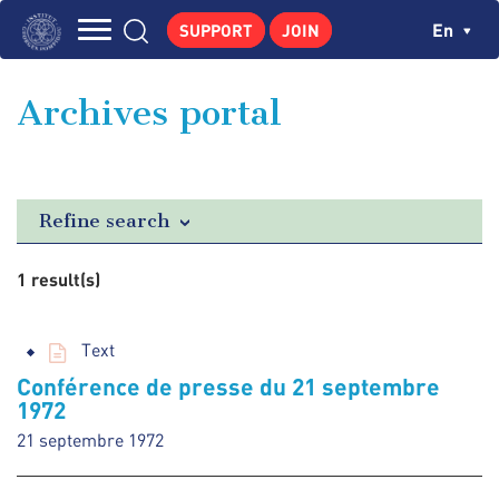
Skip
Cookies management panel
Ch
En
SUPPORT
JOIN
to
Navigation
main
THE INSTITUTE
content
principale
Archives portal
GEORGES POMPIDOU
CENTRE DE RECHERCHES
PUBLICATIONS
Refine search
NEWS
1 result(s)
PEDAGOGICAL AREA
Text
Conférence de presse du 21 septembre
1972
21 septembre 1972