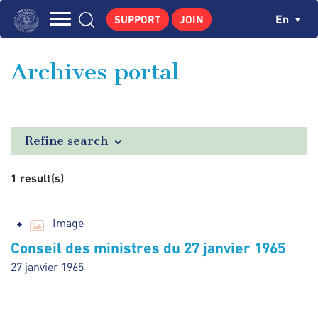
Skip
Cookies management panel
Ch
En
SUPPORT
JOIN
to
Navigation
main
THE INSTITUTE
content
principale
Archives portal
GEORGES POMPIDOU
CENTRE DE RECHERCHES
PUBLICATIONS
Refine search
NEWS
1 result(s)
PEDAGOGICAL AREA
Image
Conseil des ministres du 27 janvier 1965
27 janvier 1965