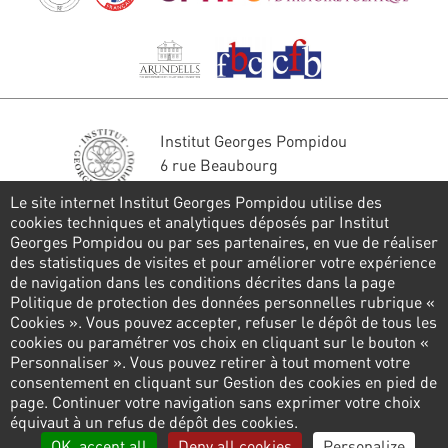
Institut Georges Pompidou
6 rue Beaubourg
75004 Paris
Le site internet Institut Georges Pompidou utilise des
Tél. : 01 44 78 41 22
cookies techniques et analytiques déposés par Institut
Georges Pompidou ou par ses partenaires, en vue de réaliser
Stay in touch
des statistiques de visites et pour améliorer votre expérience
de navigation dans les conditions décrites dans la page
CONTACT FORM
Politique de protection des données personnelles rubrique «
Cookies ». Vous pouvez accepter, refuser le dépôt de tous les
Follow us
cookies ou paramétrer vos choix en cliquant sur le bouton «
Personnaliser ». Vous pouvez retirer à tout moment votre
consentement en cliquant sur Gestion des cookies en pied de
page. Continuer votre navigation sans exprimer votre choix
Pied
équivaut à un refus de dépôt des cookies.
de
Privacy policy
Cookies management
Links
OK, accept all
Deny all cookies
Personalize