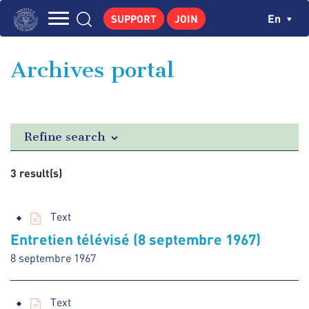
Skip
Cookies management panel
Ch
En
SUPPORT
JOIN
to
Navigation
main
THE INSTITUTE
content
principale
Archives portal
GEORGES POMPIDOU
CENTRE DE RECHERCHES
PUBLICATIONS
Refine search
NEWS
3 result(s)
PEDAGOGICAL AREA
Text
Entretien télévisé (8 septembre 1967)
8 septembre 1967
Text