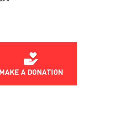
page
MAKE A DONATION