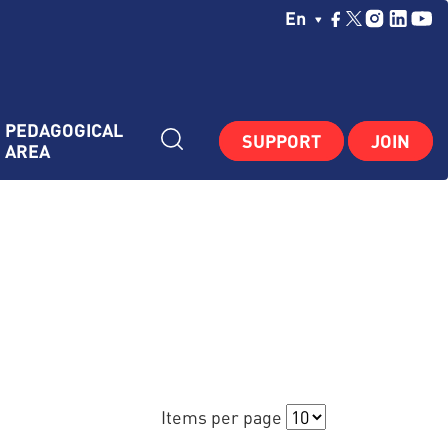
Choisissez Votre La
En
PEDAGOGICAL 
SUPPORT
JOIN
AREA
Items per page