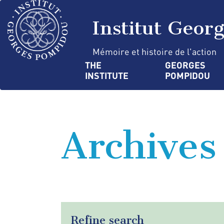
Skip
Cookies management panel
to
Institut Geor
main
content
Mémoire et histoire de l'action
Navigation
THE 
GEORGES 
INSTITUTE
POMPIDOU
principale
Archives
Refine search