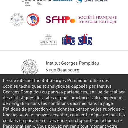
Institut Georges Pompidou
6 rue Beaubourg
75004 Paris
Le site internet Institut Georges Pompidou utilise des
Tél. : 01 44 78 41 22
cookies techniques et analytiques déposés par Institut
Georges Pompidou ou par ses partenaires, en vue de réaliser
Stay in touch
des statistiques de visites et pour améliorer votre expérience
de navigation dans les conditions décrites dans la page
CONTACT FORM
Politique de protection des données personnelles rubrique «
Cookies ». Vous pouvez accepter, refuser le dépôt de tous les
Follow us
cookies ou paramétrer vos choix en cliquant sur le bouton «
Personnaliser ». Vous pouvez retirer à tout moment votre