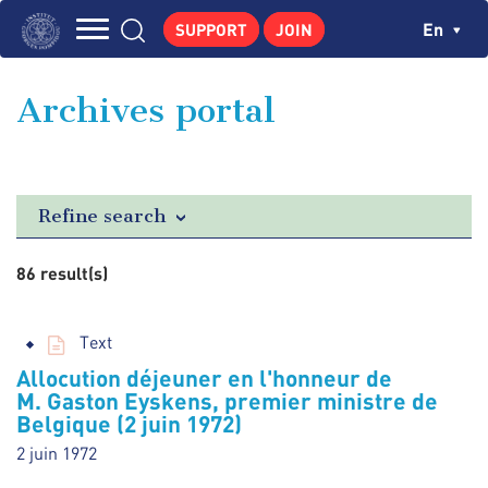
Skip
Cookies management panel
Ch
En
SUPPORT
JOIN
to
Navigation
main
THE INSTITUTE
content
principale
Archives portal
GEORGES POMPIDOU
CENTRE DE RECHERCHES
PUBLICATIONS
Refine search
NEWS
86 result(s)
PEDAGOGICAL AREA
Text
Allocution déjeuner en l'honneur de
M. Gaston Eyskens, premier ministre de
Belgique (2 juin 1972)
2 juin 1972