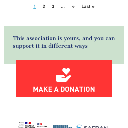
1
2
3
…
››
Next
Last »
Last
Pagination
page
page
This association is yours, and you can
support it in different ways
MAKE A DONATION