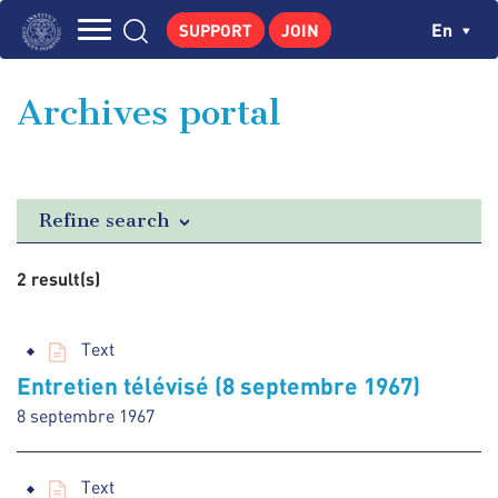
Skip
Cookies management panel
Ch
En
SUPPORT
JOIN
to
Navigation
main
THE INSTITUTE
content
principale
Archives portal
GEORGES POMPIDOU
CENTRE DE RECHERCHES
PUBLICATIONS
Refine search
NEWS
2 result(s)
PEDAGOGICAL AREA
Text
Entretien télévisé (8 septembre 1967)
8 septembre 1967
Text