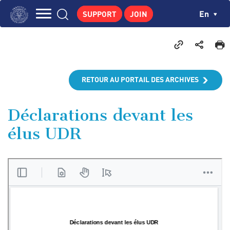
Skip
Cookies management panel
Ch
En
SUPPORT
JOIN
to
Navigation
main
THE INSTITUTE
content
principale
GEORGES POMPIDOU
CENTRE DE RECHERCHES
RETOUR AU PORTAIL DES ARCHIVES
PUBLICATIONS
NEWS
Déclarations devant les
élus UDR
PEDAGOGICAL AREA