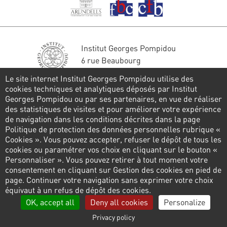
Institut Georges Pompidou
6 rue Beaubourg
75004 Paris
Le site internet Institut Georges Pompidou utilise des
Tél. : 01 44 78 41 22
cookies techniques et analytiques déposés par Institut
Georges Pompidou ou par ses partenaires, en vue de réaliser
Stay in touch
des statistiques de visites et pour améliorer votre expérience
de navigation dans les conditions décrites dans la page
CONTACT FORM
Politique de protection des données personnelles rubrique «
Cookies ». Vous pouvez accepter, refuser le dépôt de tous les
Follow us
cookies ou paramétrer vos choix en cliquant sur le bouton «
Personnaliser ». Vous pouvez retirer à tout moment votre
consentement en cliquant sur Gestion des cookies en pied de
page. Continuer votre navigation sans exprimer votre choix
Pied
équivaut à un refus de dépôt des cookies.
de
Privacy policy
Cookies management
Links
OK, accept all
Deny all cookies
Personalize
page
Privacy policy
Legal information
Contact us
Presse