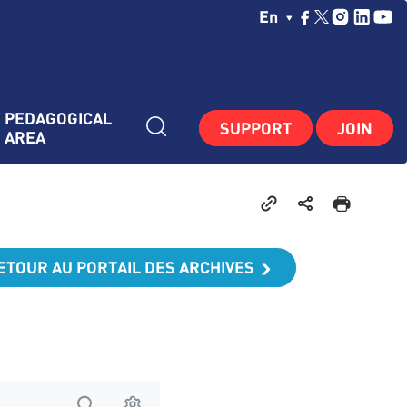
Choisissez Votre La
En
PEDAGOGICAL 
SUPPORT
JOIN
AREA
ETOUR AU PORTAIL DES ARCHIVES