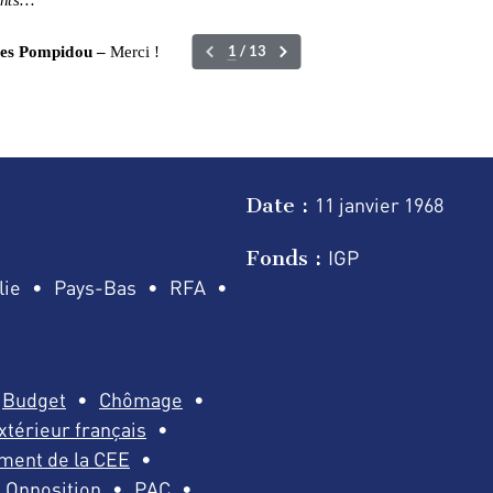
Date :
11 janvier
1968
Fonds :
IGP
lie
Pays-Bas
RFA
Budget
Chômage
térieur français
ment de la CEE
Opposition
PAC