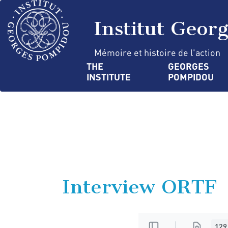
Skip
Cookies management panel
to
Institut Geor
main
content
Mémoire et histoire de l'action
Navigation
THE 
GEORGES 
INSTITUTE
POMPIDOU
principale
Interview ORTF