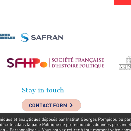
Stay in touch
CONTACT FORM
niques et analytiques déposés par Institut Georges Pompidou ou par s
 décrites dans la page Politique de protection des données personnel
uton « Personnaliser ». Vous pouvez retirer à tout moment votre con