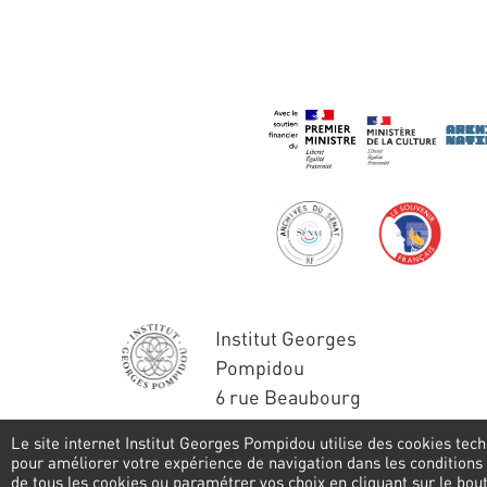
Institut Georges
Pompidou
6 rue Beaubourg
75004 Paris
Le site internet Institut Georges Pompidou utilise des cookies tech
Tél. : 01 44 78 41 22
pour améliorer votre expérience de navigation dans les conditions
de tous les cookies ou paramétrer vos choix en cliquant sur le bo