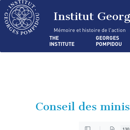
Skip
Cookies management panel
to
Institut Geor
main
content
Mémoire et histoire de l'action
Navigation
THE 
GEORGES 
INSTITUTE
POMPIDOU
principale
Conseil des mini