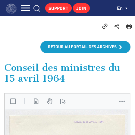
Skip
Cookies management panel
Ch
En
SUPPORT
JOIN
to
Navigation
main
THE INSTITUTE
content
principale
GEORGES POMPIDOU
CENTRE DE RECHERCHES
RETOUR AU PORTAIL DES ARCHIVES
PUBLICATIONS
NEWS
Conseil des ministres du
15 avril 1964
PEDAGOGICAL AREA