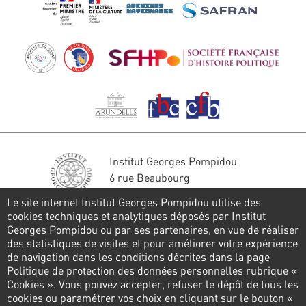
Institut Georges Pompidou
6 rue Beaubourg
75004 Paris
Le site internet Institut Georges Pompidou utilise des
Tél. : 01 44 78 41 22
cookies techniques et analytiques déposés par Institut
Georges Pompidou ou par ses partenaires, en vue de réaliser
Stay in touch
des statistiques de visites et pour améliorer votre expérience
de navigation dans les conditions décrites dans la page
CONTACT FORM
Politique de protection des données personnelles rubrique «
Cookies ». Vous pouvez accepter, refuser le dépôt de tous les
Follow us
cookies ou paramétrer vos choix en cliquant sur le bouton «