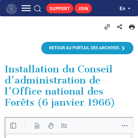
Skip
Cookies management panel
Ch
En
SUPPORT
JOIN
to
Navigation
main
THE INSTITUTE
content
principale
GEORGES POMPIDOU
CENTRE DE RECHERCHES
RETOUR AU PORTAIL DES ARCHIVES
PUBLICATIONS
NEWS
Installation du Conseil
d'administration de
PEDAGOGICAL AREA
l'Office national des
Forêts (6 janvier 1966)