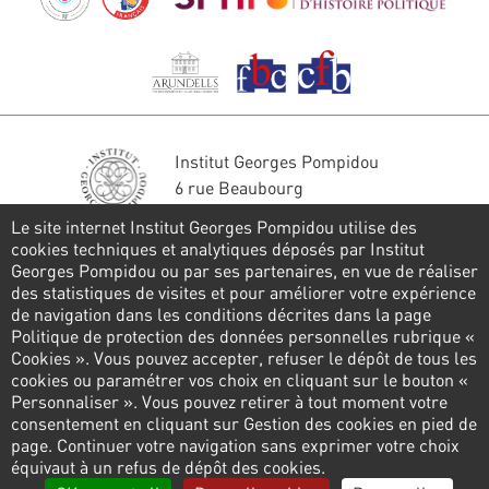
Institut Georges Pompidou
6 rue Beaubourg
75004 Paris
Le site internet Institut Georges Pompidou utilise des
Tél. : 01 44 78 41 22
cookies techniques et analytiques déposés par Institut
Georges Pompidou ou par ses partenaires, en vue de réaliser
Stay in touch
des statistiques de visites et pour améliorer votre expérience
de navigation dans les conditions décrites dans la page
CONTACT FORM
Politique de protection des données personnelles rubrique «
Cookies ». Vous pouvez accepter, refuser le dépôt de tous les
Follow us
cookies ou paramétrer vos choix en cliquant sur le bouton «
Personnaliser ». Vous pouvez retirer à tout moment votre
consentement en cliquant sur Gestion des cookies en pied de
page. Continuer votre navigation sans exprimer votre choix
Pied
équivaut à un refus de dépôt des cookies.
de
Privacy policy
Cookies management
Links