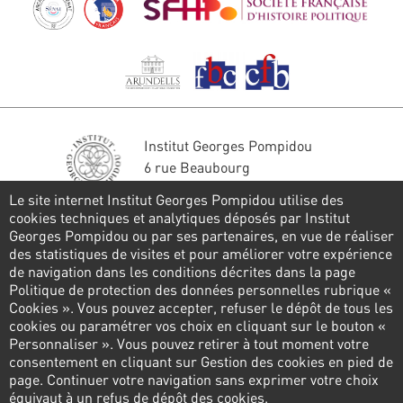
Institut Georges Pompidou
6 rue Beaubourg
75004 Paris
Le site internet Institut Georges Pompidou utilise des
Tél. : 01 44 78 41 22
cookies techniques et analytiques déposés par Institut
Georges Pompidou ou par ses partenaires, en vue de réaliser
Stay in touch
des statistiques de visites et pour améliorer votre expérience
de navigation dans les conditions décrites dans la page
CONTACT FORM
Politique de protection des données personnelles rubrique «
Cookies ». Vous pouvez accepter, refuser le dépôt de tous les
Follow us
cookies ou paramétrer vos choix en cliquant sur le bouton «
Personnaliser ». Vous pouvez retirer à tout moment votre
consentement en cliquant sur Gestion des cookies en pied de
page. Continuer votre navigation sans exprimer votre choix
Pied
équivaut à un refus de dépôt des cookies.