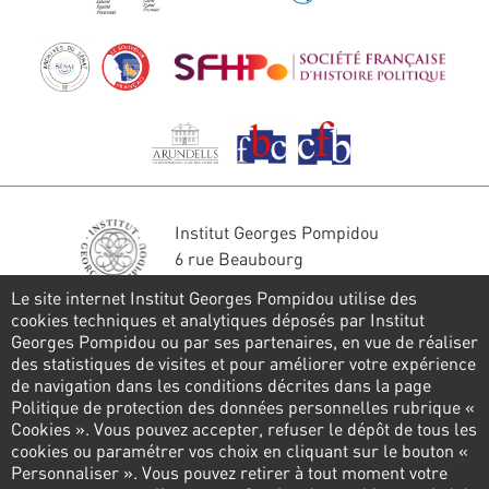
Institut Georges Pompidou
6 rue Beaubourg
75004 Paris
Le site internet Institut Georges Pompidou utilise des
Tél. : 01 44 78 41 22
cookies techniques et analytiques déposés par Institut
Georges Pompidou ou par ses partenaires, en vue de réaliser
Stay in touch
des statistiques de visites et pour améliorer votre expérience
de navigation dans les conditions décrites dans la page
CONTACT FORM
Politique de protection des données personnelles rubrique «
Cookies ». Vous pouvez accepter, refuser le dépôt de tous les
Follow us
cookies ou paramétrer vos choix en cliquant sur le bouton «
Personnaliser ». Vous pouvez retirer à tout moment votre