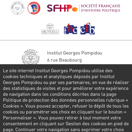
Institut Georges Pompidou
6 rue Beaubourg
75004 Paris
Le site internet Institut Georges Pompidou utilise des
Tél. : 01 44 78 41 22
cookies techniques et analytiques déposés par Institut
Georges Pompidou ou par ses partenaires, en vue de réaliser
Restons en contact
des statistiques de visites et pour améliorer votre expérience
de navigation dans les conditions décrites dans la page
FORMULAIRE DE CONTACT
Politique de protection des données personnelles rubrique «
Cookies ». Vous pouvez accepter, refuser le dépôt de tous les
Suivez-nous
cookies ou paramétrer vos choix en cliquant sur le bouton «
Personnaliser ». Vous pouvez retirer à tout moment votre
consentement en cliquant sur Gestion des cookies en pied de
page. Continuer votre navigation sans exprimer votre choix