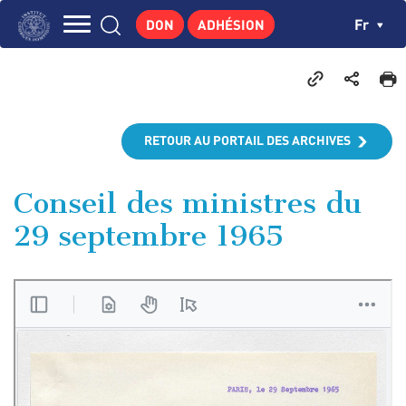
Aller
Panneau de gestion des cookies
Ch
Fr
DON
ADHÉSION
au
Navigation
contenu
L'INSTITUT
principal
principale
GEORGES POMPIDOU
CENTRE DE RECHERCHES
RETOUR AU PORTAIL DES ARCHIVES
PUBLICATIONS
ACTUALITÉS
Conseil des ministres du
29 septembre 1965
ENSEIGNEMENT