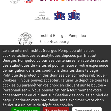
Institut Georges Pompidou
6 rue Beaubourg
75004 Paris
Le site internet Institut Georges Pompidou utilise des
Tél. : 01 44 78 41 22
cookies techniques et analytiques déposés par Institut
Georges Pompidou ou par ses partenaires, en vue de réaliser
Restons en contact
des statistiques de visites et pour améliorer votre expérience
de navigation dans les conditions décrites dans la page
FORMULAIRE DE CONTACT
Politique de protection des données personnelles rubrique «
Cookies ». Vous pouvez accepter, refuser le dépôt de tous les
Suivez-nous
cookies ou paramétrer vos choix en cliquant sur le bouton «
Personnaliser ». Vous pouvez retirer à tout moment votre
consentement en cliquant sur Gestion des cookies en pied de
page. Continuer votre navigation sans exprimer votre choix
Pied
équivaut à un refus de dépôt des cookies.
de
Politique de confidentialité
Gestion des cookies
Tout accepter
Tout refuser
Personnaliser