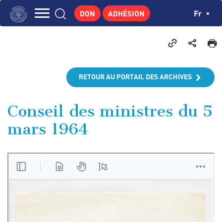
Aller
Panneau de gestion des cookies
Ch
Fr
DON
ADHÉSION
au
Navigation
contenu
L'INSTITUT
principal
principale
GEORGES POMPIDOU
CENTRE DE RECHERCHES
RETOUR AU PORTAIL DES ARCHIVES
PUBLICATIONS
ACTUALITÉS
Conseil des ministres du 5
mars 1964
ENSEIGNEMENT