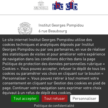
Institut Georges Pompidou
6 rue Beaubourg
75004 Paris
Le site internet Institut Georges Pompidou utilise des
Tél. : 01 44 78 41 22
cookies techniques et analytiques déposés par Institut
Georges Pompidou ou par ses partenaires, en vue de réaliser
Restons en contact
des statistiques de visites et pour améliorer votre expérience
de navigation dans les conditions décrites dans la page
FORMULAIRE DE CONTACT
Politique de protection des données personnelles rubrique «
Cookies ». Vous pouvez accepter, refuser le dépôt de tous les
Suivez-nous
cookies ou paramétrer vos choix en cliquant sur le bouton «
Personnaliser ». Vous pouvez retirer à tout moment votre
consentement en cliquant sur Gestion des cookies en pied de
page. Continuer votre navigation sans exprimer votre choix
Pied
équivaut à un refus de dépôt des cookies.
de
Politique de confidentialité
Gestion des cookies
Tout accepter
Tout refuser
Personnaliser
page
Politique de confidentialité
Liens
Mentions légales
Contactez-nous
Presse