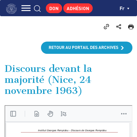
Aller
Panneau de gestion des cookies
Ch
Fr
DON
ADHÉSION
au
Navigation
contenu
L'INSTITUT
principal
principale
GEORGES POMPIDOU
CENTRE DE RECHERCHES
RETOUR AU PORTAIL DES ARCHIVES
PUBLICATIONS
ACTUALITÉS
Discours devant la
majorité (Nice, 24
ENSEIGNEMENT
novembre 1963)