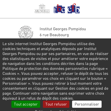
Institut Georges Pompidou
6 rue Beaubourg
75004 Paris
Le site internet Institut Georges Pompidou utilise des
Tél. : 01 44 78 41 22
cookies techniques et analytiques déposés par Institut
Georges Pompidou ou par ses partenaires, en vue de réaliser
Restons en contact
des statistiques de visites et pour améliorer votre expérience
de navigation dans les conditions décrites dans la page
FORMULAIRE DE CONTACT
Politique de protection des données personnelles rubrique «
Cookies ». Vous pouvez accepter, refuser le dépôt de tous les
Suivez-nous
cookies ou paramétrer vos choix en cliquant sur le bouton «
Personnaliser ». Vous pouvez retirer à tout moment votre
consentement en cliquant sur Gestion des cookies en pied de
page. Continuer votre navigation sans exprimer votre choix
Pied
équivaut à un refus de dépôt des cookies.
de
Politique de confidentialité
Gestion des cookies
Tout accepter
Tout refuser
Personnaliser
page