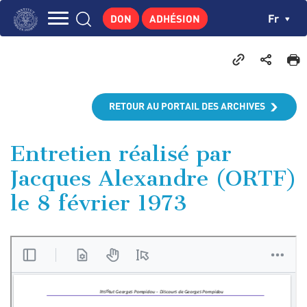
Aller
Panneau de gestion des cookies
Ch
Fr
DON
ADHÉSION
au
Navigation
contenu
L'INSTITUT
principal
principale
GEORGES POMPIDOU
CENTRE DE RECHERCHES
RETOUR AU PORTAIL DES ARCHIVES
PUBLICATIONS
ACTUALITÉS
Entretien réalisé par
Jacques Alexandre (ORTF)
ENSEIGNEMENT
le 8 février 1973