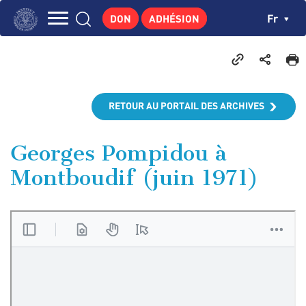
Aller
Panneau de gestion des cookies
Ch
Fr
DON
ADHÉSION
au
Navigation
contenu
L'INSTITUT
principal
principale
GEORGES POMPIDOU
CENTRE DE RECHERCHES
RETOUR AU PORTAIL DES ARCHIVES
PUBLICATIONS
ACTUALITÉS
Georges Pompidou à
Montboudif (juin 1971)
ENSEIGNEMENT