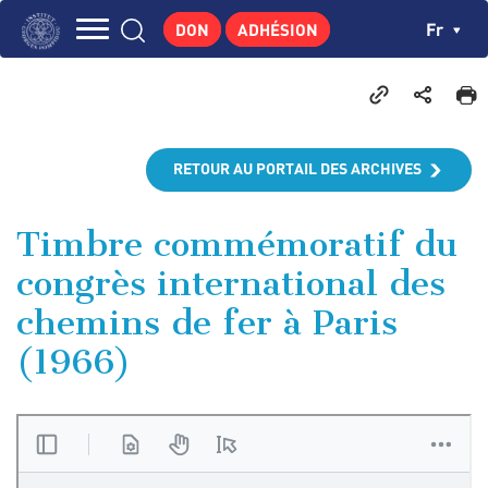
Aller
Panneau de gestion des cookies
Ch
Fr
DON
ADHÉSION
au
Navigation
contenu
L'INSTITUT
principal
principale
GEORGES POMPIDOU
CENTRE DE RECHERCHES
RETOUR AU PORTAIL DES ARCHIVES
PUBLICATIONS
ACTUALITÉS
Timbre commémoratif du
congrès international des
ENSEIGNEMENT
chemins de fer à Paris
(1966)