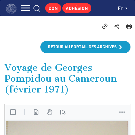
Aller
Panneau de gestion des cookies
Ch
Fr
DON
ADHÉSION
au
Navigation
contenu
L'INSTITUT
principal
principale
GEORGES POMPIDOU
CENTRE DE RECHERCHES
RETOUR AU PORTAIL DES ARCHIVES
PUBLICATIONS
ACTUALITÉS
Voyage de Georges
Pompidou au Cameroun
ENSEIGNEMENT
(février 1971)