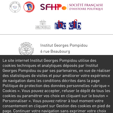
Institut Georges Pompidou
6 rue Beaubourg
75004 Paris
Le site internet Institut Georges Pompidou utilise des
Tél. : 01 44 78 41 22
cookies techniques et analytiques déposés par Institut
Georges Pompidou ou par ses partenaires, en vue de réaliser
Restons en contact
des statistiques de visites et pour améliorer votre expérience
de navigation dans les conditions décrites dans la page
FORMULAIRE DE CONTACT
Politique de protection des données personnelles rubrique «
Cookies ». Vous pouvez accepter, refuser le dépôt de tous les
Suivez-nous
cookies ou paramétrer vos choix en cliquant sur le bouton «
Personnaliser ». Vous pouvez retirer à tout moment votre
consentement en cliquant sur Gestion des cookies en pied de
page. Continuer votre navigation sans exprimer votre choix