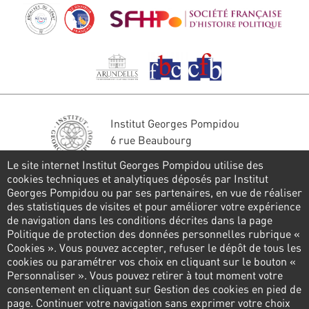
Institut Georges Pompidou
6 rue Beaubourg
75004 Paris
Le site internet Institut Georges Pompidou utilise des
Tél. : 01 44 78 41 22
cookies techniques et analytiques déposés par Institut
Georges Pompidou ou par ses partenaires, en vue de réaliser
Restons en contact
des statistiques de visites et pour améliorer votre expérience
de navigation dans les conditions décrites dans la page
FORMULAIRE DE CONTACT
Politique de protection des données personnelles rubrique «
Cookies ». Vous pouvez accepter, refuser le dépôt de tous les
Suivez-nous
cookies ou paramétrer vos choix en cliquant sur le bouton «
Personnaliser ». Vous pouvez retirer à tout moment votre
consentement en cliquant sur Gestion des cookies en pied de
page. Continuer votre navigation sans exprimer votre choix