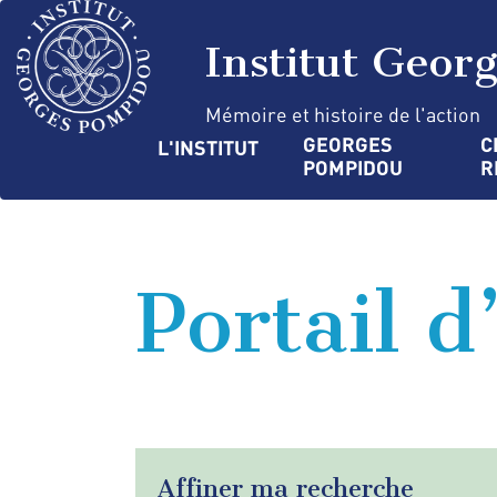
Aller
Panneau de gestion des cookies
au
Institut Geor
contenu
principal
Mémoire et histoire de l'action
Navigation
GEORGES 
C
L'INSTITUT
POMPIDOU
R
principale
Portail d
Affiner ma recherche