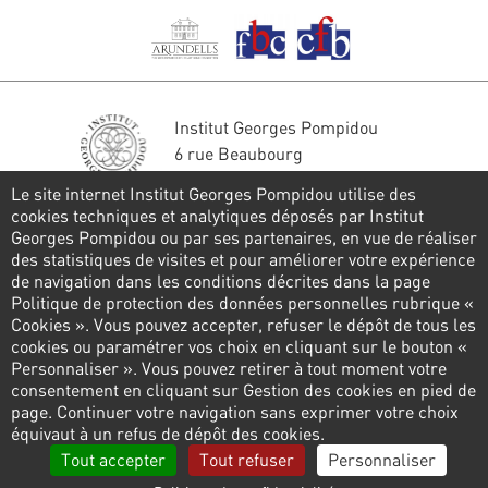
Institut Georges Pompidou
6 rue Beaubourg
75004 Paris
Le site internet Institut Georges Pompidou utilise des
Tél. : 01 44 78 41 22
cookies techniques et analytiques déposés par Institut
Georges Pompidou ou par ses partenaires, en vue de réaliser
Restons en contact
des statistiques de visites et pour améliorer votre expérience
de navigation dans les conditions décrites dans la page
FORMULAIRE DE CONTACT
Politique de protection des données personnelles rubrique «
Cookies ». Vous pouvez accepter, refuser le dépôt de tous les
Suivez-nous
cookies ou paramétrer vos choix en cliquant sur le bouton «
Personnaliser ». Vous pouvez retirer à tout moment votre
consentement en cliquant sur Gestion des cookies en pied de
page. Continuer votre navigation sans exprimer votre choix
Pied
équivaut à un refus de dépôt des cookies.
de
Politique de confidentialité
Gestion des cookies
Tout accepter
Tout refuser
Personnaliser
page