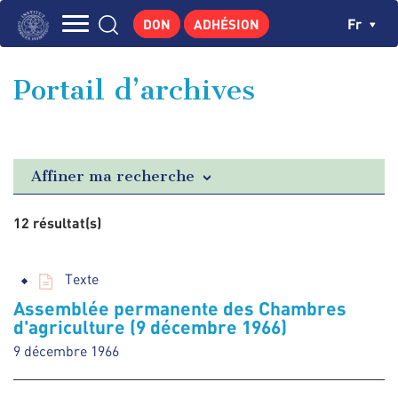
Aller
Panneau de gestion des cookies
Ch
Fr
DON
ADHÉSION
au
Navigation
contenu
L'INSTITUT
principal
principale
Portail d’archives
GEORGES POMPIDOU
CENTRE DE RECHERCHES
PUBLICATIONS
Affiner ma recherche
ACTUALITÉS
12 résultat(s)
ENSEIGNEMENT
Texte
Assemblée permanente des Chambres
d'agriculture (9 décembre 1966)
9 décembre 1966