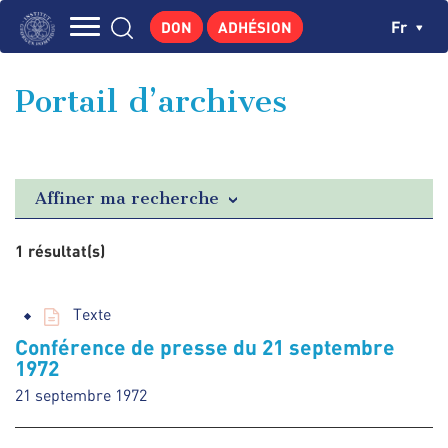
Aller
Panneau de gestion des cookies
Ch
Fr
DON
ADHÉSION
au
Navigation
contenu
L'INSTITUT
principal
principale
Portail d’archives
GEORGES POMPIDOU
CENTRE DE RECHERCHES
PUBLICATIONS
Affiner ma recherche
ACTUALITÉS
1 résultat(s)
ENSEIGNEMENT
Texte
Conférence de presse du 21 septembre
1972
21 septembre 1972