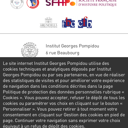
Institut Georges Pompidou
6 rue Beaubourg
75004 Paris
Le site internet Institut Georges Pompidou utilise des
Tél. : 01 44 78 41 22
cookies techniques et analytiques déposés par Institut
Georges Pompidou ou par ses partenaires, en vue de réaliser
Restons en contact
des statistiques de visites et pour améliorer votre expérience
de navigation dans les conditions décrites dans la page
FORMULAIRE DE CONTACT
Politique de protection des données personnelles rubrique «
Cookies ». Vous pouvez accepter, refuser le dépôt de tous les
Suivez-nous
cookies ou paramétrer vos choix en cliquant sur le bouton «
Personnaliser ». Vous pouvez retirer à tout moment votre
consentement en cliquant sur Gestion des cookies en pied de
page. Continuer votre navigation sans exprimer votre choix
Pied
équivaut à un refus de dépôt des cookies.