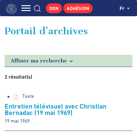
Aller
Panneau de gestion des cookies
Ch
Fr
DON
ADHÉSION
au
Navigation
contenu
L'INSTITUT
principal
principale
Portail d’archives
GEORGES POMPIDOU
CENTRE DE RECHERCHES
PUBLICATIONS
Affiner ma recherche
ACTUALITÉS
2 résultat(s)
ENSEIGNEMENT
Texte
Entretien télévisuel avec Christian
Bernadac (19 mai 1969)
19 mai 1969