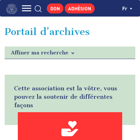
Aller
Panneau de gestion des cookies
Ch
Fr
DON
ADHÉSION
au
Navigation
contenu
L'INSTITUT
principal
principale
Portail d’archives
GEORGES POMPIDOU
CENTRE DE RECHERCHES
Affiner ma recherche
PUBLICATIONS
ACTUALITÉS
ENSEIGNEMENT
Cette association est la vôtre, vous
pouvez la soutenir de différentes
façons