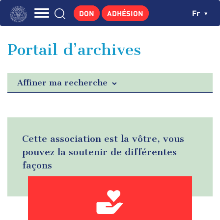
Aller
Panneau de gestion des cookies
Ch
Fr
DON
ADHÉSION
au
Navigation
contenu
L'INSTITUT
principal
principale
Portail d’archives
GEORGES POMPIDOU
CENTRE DE RECHERCHES
Affiner ma recherche
PUBLICATIONS
ACTUALITÉS
ENSEIGNEMENT
Cette association est la vôtre, vous
pouvez la soutenir de différentes
façons