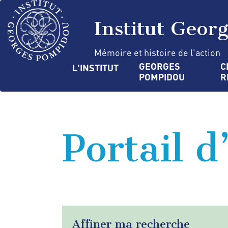
Aller
Panneau de gestion des cookies
au
Institut Geor
contenu
principal
Mémoire et histoire de l'action
Navigation
GEORGES 
C
L'INSTITUT
POMPIDOU
R
principale
Portail d
Affiner ma recherche