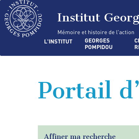
Aller
Panneau de gestion des cookies
au
Institut Geor
contenu
principal
Mémoire et histoire de l'action
Navigation
GEORGES 
C
L'INSTITUT
POMPIDOU
R
principale
Portail d
Affiner ma recherche