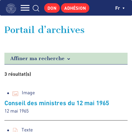
Aller
Panneau de gestion des cookies
Ch
Fr
DON
ADHÉSION
au
Navigation
contenu
L'INSTITUT
principal
principale
Portail d’archives
GEORGES POMPIDOU
CENTRE DE RECHERCHES
PUBLICATIONS
Affiner ma recherche
ACTUALITÉS
3 résultat(s)
ENSEIGNEMENT
Image
Conseil des ministres du 12 mai 1965
12 mai 1965
Texte