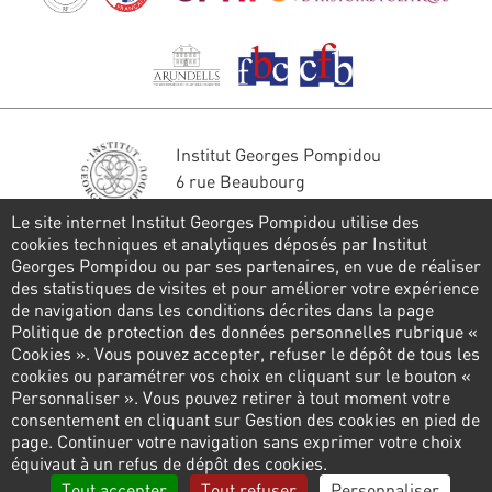
Institut Georges Pompidou
6 rue Beaubourg
75004 Paris
Le site internet Institut Georges Pompidou utilise des
Tél. : 01 44 78 41 22
cookies techniques et analytiques déposés par Institut
Georges Pompidou ou par ses partenaires, en vue de réaliser
Restons en contact
des statistiques de visites et pour améliorer votre expérience
de navigation dans les conditions décrites dans la page
FORMULAIRE DE CONTACT
Politique de protection des données personnelles rubrique «
Cookies ». Vous pouvez accepter, refuser le dépôt de tous les
Suivez-nous
cookies ou paramétrer vos choix en cliquant sur le bouton «
Personnaliser ». Vous pouvez retirer à tout moment votre
consentement en cliquant sur Gestion des cookies en pied de
page. Continuer votre navigation sans exprimer votre choix
Pied
équivaut à un refus de dépôt des cookies.
de
Politique de confidentialité
Gestion des cookies
Tout accepter
Tout refuser
Personnaliser