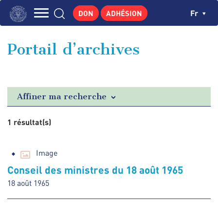
Aller
Panneau de gestion des cookies
Ch
Fr
DON
ADHÉSION
au
Navigation
contenu
L'INSTITUT
principal
principale
Portail d’archives
GEORGES POMPIDOU
CENTRE DE RECHERCHES
PUBLICATIONS
Affiner ma recherche
ACTUALITÉS
1 résultat(s)
ENSEIGNEMENT
Image
Conseil des ministres du 18 août 1965
18 août 1965