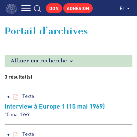
Aller
Panneau de gestion des cookies
Ch
Fr
DON
ADHÉSION
au
Navigation
contenu
L'INSTITUT
principal
principale
Portail d’archives
GEORGES POMPIDOU
CENTRE DE RECHERCHES
PUBLICATIONS
Affiner ma recherche
ACTUALITÉS
3 résultat(s)
ENSEIGNEMENT
Texte
Interview à Europe 1 (15 mai 1969)
15 mai 1969
Texte