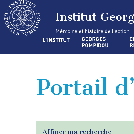
Aller
Panneau de gestion des cookies
au
Institut Geor
contenu
principal
Mémoire et histoire de l'action
Navigation
GEORGES 
C
L'INSTITUT
POMPIDOU
R
principale
Portail d
Affiner ma recherche