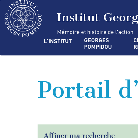
Aller
Panneau de gestion des cookies
au
Institut Geor
contenu
principal
Mémoire et histoire de l'action
Navigation
GEORGES 
C
L'INSTITUT
POMPIDOU
R
principale
Portail d
Affiner ma recherche