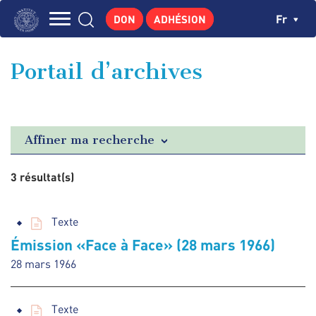
Aller
Panneau de gestion des cookies
Ch
Fr
DON
ADHÉSION
au
Navigation
contenu
L'INSTITUT
principal
principale
Portail d’archives
GEORGES POMPIDOU
CENTRE DE RECHERCHES
PUBLICATIONS
Affiner ma recherche
ACTUALITÉS
3 résultat(s)
ENSEIGNEMENT
Texte
Émission «Face à Face» (28 mars 1966)
28 mars 1966
Texte