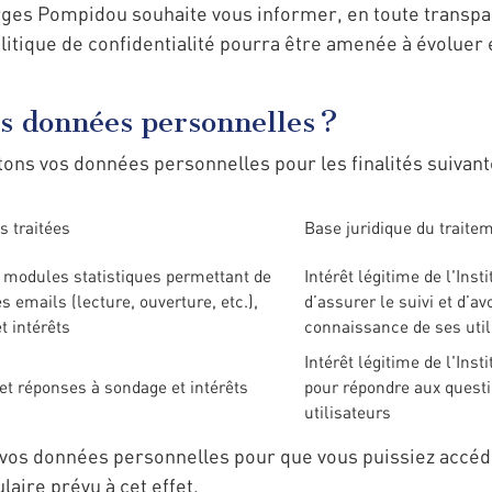
rges Pompidou souhaite vous informer, en toute transp
litique de confidentialité pourra être amenée à évoluer e
os données personnelles ?
itons vos données personnelles pour les finalités suivant
 traitées
Base juridique du traite
modules statistiques permettant de
Intérêt légitime de l'Ins
es emails (lecture, ouverture, etc.),
d’assurer le suivi et d’a
t intérêts
connaissance de ses util
Intérêt légitime de l'Ins
t réponses à sondage et intérêts
pour répondre aux quest
utilisateurs
r vos données personnelles pour que vous puissiez accéd
laire prévu à cet effet.