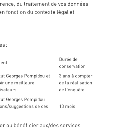
arence, du traitement de vos données
n fonction du contexte légal et
es :
Durée de
ment
conservation
titut Georges Pompidou et
3 ans à compter
voir une meilleure
de la réalisation
isateurs
de l’enquête
titut Georges Pompidou
ions/suggestions de ces
13 mois
er ou bénéficier aux/des services