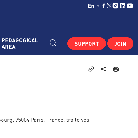
Choisissez Votre La
En
PEDAGOGICAL 
SUPPORT
JOIN
AREA
ourg, 75004 Paris, France, traite vos