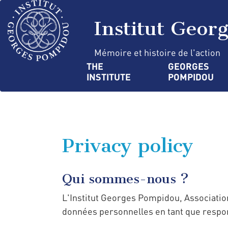
Skip
Cookies management panel
to
Institut Geor
main
content
Mémoire et histoire de l'action
Navigation
THE 
GEORGES 
INSTITUTE
POMPIDOU
principale
Privacy policy
Qui sommes-nous ?
L'Institut Georges Pompidou, Association 
données personnelles en tant que respo