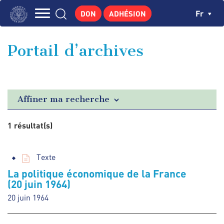
Aller
Panneau de gestion des cookies
Ch
Fr
DON
ADHÉSION
au
Navigation
contenu
L'INSTITUT
principal
principale
Portail d’archives
GEORGES POMPIDOU
CENTRE DE RECHERCHES
PUBLICATIONS
Affiner ma recherche
ACTUALITÉS
1 résultat(s)
ENSEIGNEMENT
Texte
La politique économique de la France
(20 juin 1964)
20 juin 1964