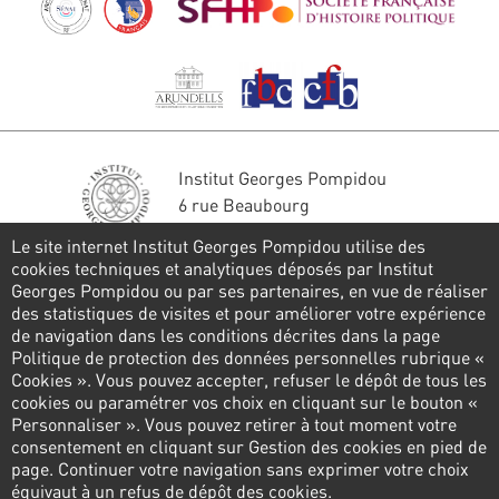
Institut Georges Pompidou
6 rue Beaubourg
75004 Paris
Le site internet Institut Georges Pompidou utilise des
Tél. : 01 44 78 41 22
cookies techniques et analytiques déposés par Institut
Georges Pompidou ou par ses partenaires, en vue de réaliser
Restons en contact
des statistiques de visites et pour améliorer votre expérience
de navigation dans les conditions décrites dans la page
FORMULAIRE DE CONTACT
Politique de protection des données personnelles rubrique «
Cookies ». Vous pouvez accepter, refuser le dépôt de tous les
Suivez-nous
cookies ou paramétrer vos choix en cliquant sur le bouton «
Personnaliser ». Vous pouvez retirer à tout moment votre
consentement en cliquant sur Gestion des cookies en pied de
page. Continuer votre navigation sans exprimer votre choix
Pied
équivaut à un refus de dépôt des cookies.