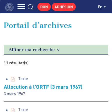
Aller
Panneau de gestion des cookies
Ch
Fr
DON
ADHÉSION
au
Navigation
contenu
L'INSTITUT
principal
principale
Portail d’archives
GEORGES POMPIDOU
CENTRE DE RECHERCHES
PUBLICATIONS
Affiner ma recherche
ACTUALITÉS
11 résultat(s)
ENSEIGNEMENT
Texte
Allocution à l'ORTF (3 mars 1967)
3 mars 1967
Texte