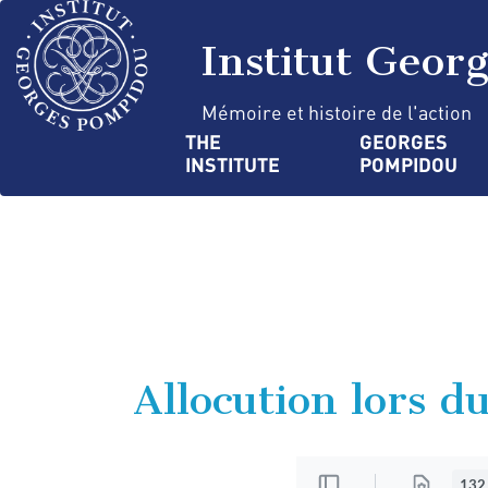
Skip
Cookies management panel
to
Institut Geor
main
content
Mémoire et histoire de l'action
Navigation
THE 
GEORGES 
INSTITUTE
POMPIDOU
principale
Allocution lors 