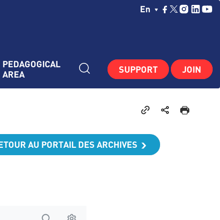
Choisissez Votre La
En
PEDAGOGICAL 
SUPPORT
JOIN
AREA
ETOUR AU PORTAIL DES ARCHIVES