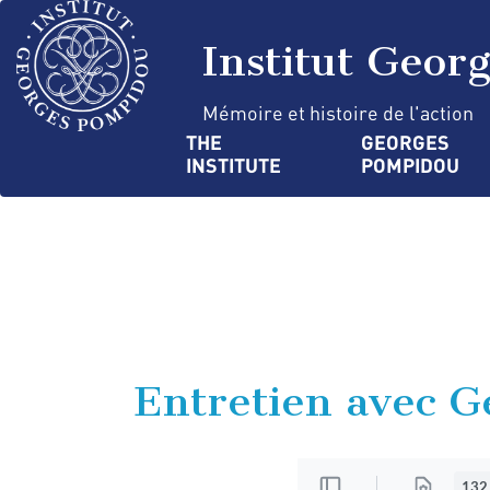
Skip
Cookies management panel
to
Institut Geor
main
content
Mémoire et histoire de l'action
Navigation
THE 
GEORGES 
INSTITUTE
POMPIDOU
principale
Entretien avec G