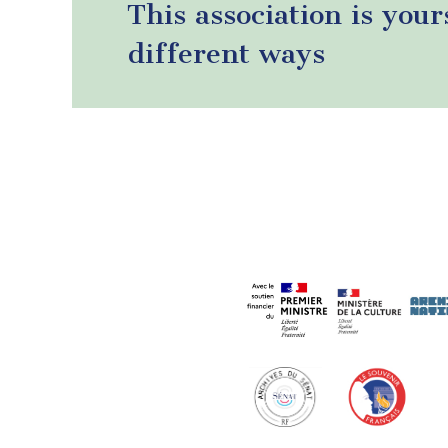
This association is your
different ways