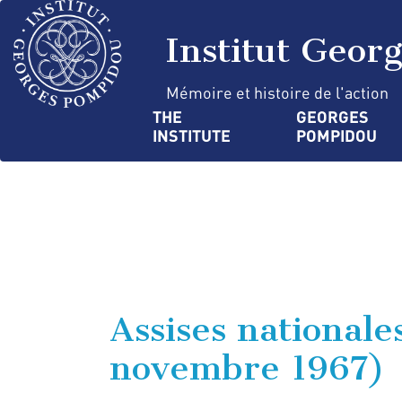
Skip
Cookies management panel
to
Institut Geor
main
content
Mémoire et histoire de l'action
Navigation
THE 
GEORGES 
INSTITUTE
POMPIDOU
principale
Assises nationale
novembre 1967)