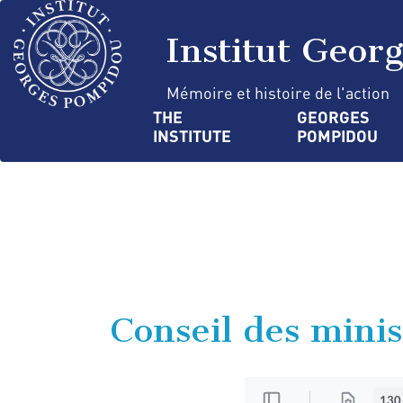
Skip
Cookies management panel
to
Institut Geor
main
content
Mémoire et histoire de l'action
Navigation
THE 
GEORGES 
INSTITUTE
POMPIDOU
principale
Conseil des minis