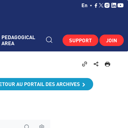
Choisissez Votre La
En
PEDAGOGICAL 
SUPPORT
JOIN
AREA
ETOUR AU PORTAIL DES ARCHIVES