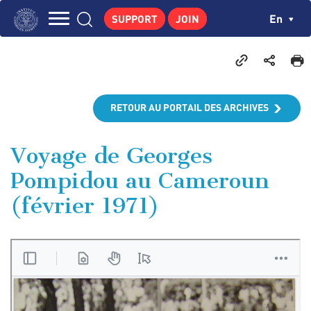
Skip
Cookies management panel
Ch
En
SUPPORT
JOIN
to
Navigation
main
THE INSTITUTE
content
principale
GEORGES POMPIDOU
CENTRE DE RECHERCHES
RETOUR AU PORTAIL DES ARCHIVES
PUBLICATIONS
NEWS
Voyage de Georges
Pompidou au Cameroun
PEDAGOGICAL AREA
(février 1971)