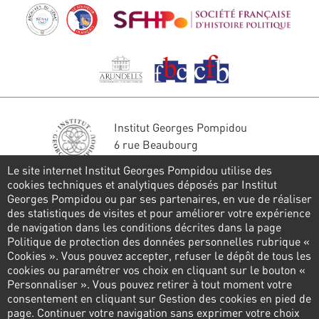
Institut Georges Pompidou
6 rue Beaubourg
75004 Paris
Le site internet Institut Georges Pompidou utilise des
Tél. : 01 44 78 41 22
cookies techniques et analytiques déposés par Institut
Georges Pompidou ou par ses partenaires, en vue de réaliser
Stay in touch
des statistiques de visites et pour améliorer votre expérience
de navigation dans les conditions décrites dans la page
CONTACT FORM
Politique de protection des données personnelles rubrique «
Cookies ». Vous pouvez accepter, refuser le dépôt de tous les
Follow us
cookies ou paramétrer vos choix en cliquant sur le bouton «
Personnaliser ». Vous pouvez retirer à tout moment votre
consentement en cliquant sur Gestion des cookies en pied de
page. Continuer votre navigation sans exprimer votre choix