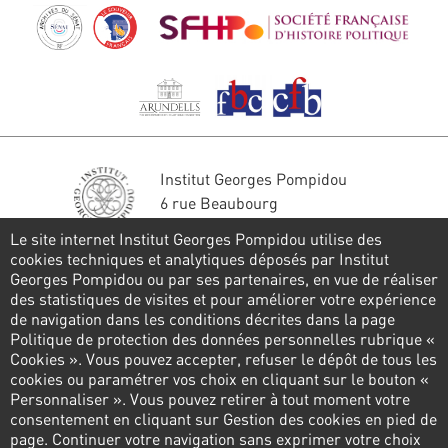
Institut Georges Pompidou
6 rue Beaubourg
75004 Paris
Le site internet Institut Georges Pompidou utilise des
Tél. : 01 44 78 41 22
cookies techniques et analytiques déposés par Institut
Georges Pompidou ou par ses partenaires, en vue de réaliser
Stay in touch
des statistiques de visites et pour améliorer votre expérience
de navigation dans les conditions décrites dans la page
CONTACT FORM
Politique de protection des données personnelles rubrique «
Cookies ». Vous pouvez accepter, refuser le dépôt de tous les
Follow us
cookies ou paramétrer vos choix en cliquant sur le bouton «
Personnaliser ». Vous pouvez retirer à tout moment votre
consentement en cliquant sur Gestion des cookies en pied de
page. Continuer votre navigation sans exprimer votre choix