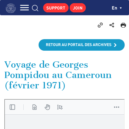
Skip
Cookies management panel
Ch
En
SUPPORT
JOIN
to
Navigation
main
THE INSTITUTE
content
principale
GEORGES POMPIDOU
CENTRE DE RECHERCHES
RETOUR AU PORTAIL DES ARCHIVES
PUBLICATIONS
NEWS
Voyage de Georges
Pompidou au Cameroun
PEDAGOGICAL AREA
(février 1971)