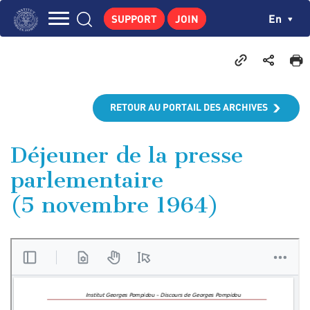
Skip
Cookies management panel
Ch
En
SUPPORT
JOIN
to
Navigation
main
THE INSTITUTE
content
principale
GEORGES POMPIDOU
CENTRE DE RECHERCHES
RETOUR AU PORTAIL DES ARCHIVES
PUBLICATIONS
NEWS
Déjeuner de la presse
parlementaire
PEDAGOGICAL AREA
(5 novembre 1964)