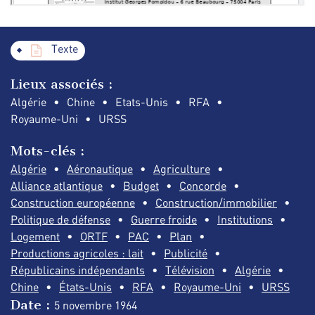
Texte
Lieux associés :
Algérie
Chine
Etats-Unis
RFA
Royaume-Uni
URSS
Mots-clés :
Algérie
Aéronautique
Agriculture
Alliance atlantique
Budget
Concorde
Construction européenne
Construction/immobilier
Politique de défense
Guerre froide
Institutions
Logement
ORTF
PAC
Plan
Productions agricoles : lait
Publicité
Républicains indépendants
Télévision
Algérie
Chine
États-Unis
RFA
Royaume-Uni
URSS
Date :
5 novembre
1964