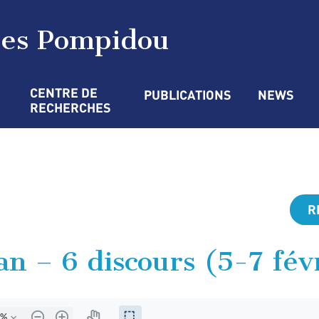
ges Pompidou
CENTRE DE 
PUBLICATIONS
NEWS
RECHERCHES
R
n – 6 discours (5-7 fév