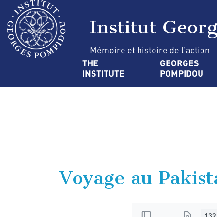
Skip
Cookies management panel
to
Institut Geor
main
content
Mémoire et histoire de l'action
Navigation
THE 
GEORGES 
INSTITUTE
POMPIDOU
principale
Voyage au Pakista