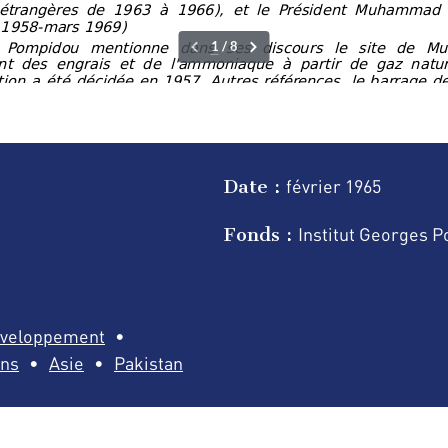
Date :
février
1965
Fonds :
Institut Georges 
éveloppement
ons
Asie
Pakistan